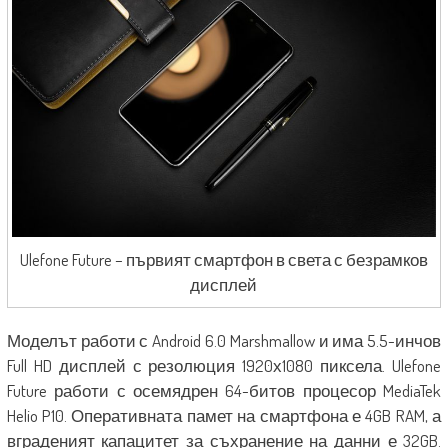
Ulefone Future – първият смартфон в света с безрамков
дисплей
Моделът работи с Android 6.0 Marshmallow и има 5.5-инчов
Full HD дисплей с резолюция 1920х1080 пиксела. Ulefone
Future работи с осемядрен 64-битов процесор MediaTek
Helio P10. Оперативната памет на смартфона е 4GB RAM, а
вграденият капацитет за съхранение на данни е 32GB.