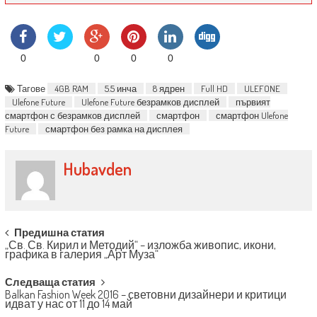
0
0
0
0
Тагове
4GB RAM
5.5 инча
8 ядрен
Full HD
ULEFONE
Ulefone Future
Ulefone Future безрамков дисплей
първият
смартфон с безрамков дисплей
смартфон
смартфон Ulefone
Future
смартфон без рамка на дисплея
Hubavden
Post navigation
Предишна статия
„Св. Св. Кирил и Методий“ – изложба живопис, икони,
графика в галерия „Арт Муза“
Следваща статия
Balkan Fashion Week 2016 – световни дизайнери и критици
идват у нас от 11 до 14 май