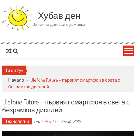
Skip to content
Хубав ден
Започни деня си с усмивка!
Ти си тук
Начало
>
Ulefone Future – първият смартфон в света с
безрамков дисплей
Ulefone Future – първият смартфон в света с
безрамков дисплей
Технологии
от
hubavden
-
7 май, 2016