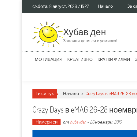
Skip to content
събота, 8 август, 2026 / 15:27
Начало
За с
Хубав ден
Започни деня си с усмивка!
МОТИВАЦИЯ
КРЕАТИВНО
КРАТКИ ФИЛМИ
Ти си тук
Начало
>
Crazy Days в eMAG 26-28 н
Crazy Days в eMAG 26-28 ноемвр
Намери си
от
hubavden
-
26 ноември, 2016