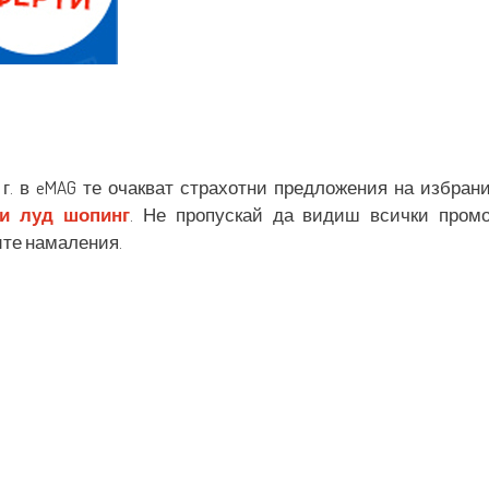
 г. в eMAG те очакват страхотни предложения на избран
ни луд шопинг
. Не пропускай да видиш всички пром
ите намаления.