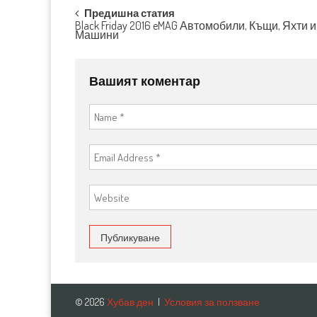
Post navigation
Предишна статия
Black Friday 2016 eMAG Автомобили, Къщи, Яхти и
Машини
Вашият коментар
© 2026
Хубав ден
|
Условия за ползване