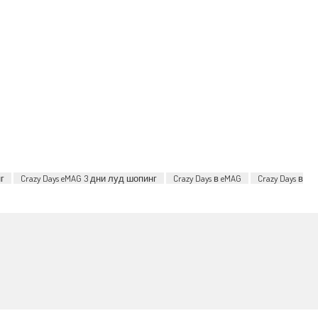
г
Crazy Days eMAG 3 дни луд шопинг
Crazy Days в eMAG
Crazy Days в