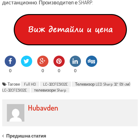
дистанционно. Производител е SHARP.
0
0
0
0
Тагове
Full HD
LC-32CFE5102E
Телевизор LED Sharp 32`` (81 cм)
LC-32CFE5102E
телевизори Sharp
Hubavden
Post navigation
Предишна статия