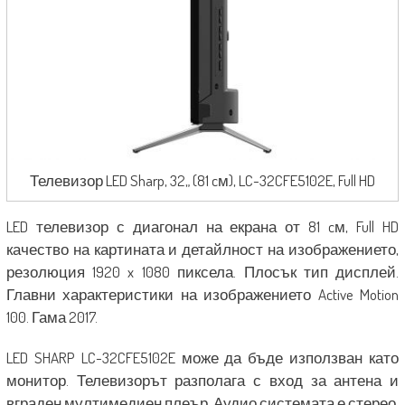
Телевизор LED Sharp, 32„ (81 cм), LC-32CFE5102E, Full HD
LED телевизор с диагонал на екрана от 81 cм, Full HD
качество на картината и детайлност на изображението,
резолюция 1920 x 1080 пиксела. Плосък тип дисплей.
Главни характеристики на изображението Active Motion
100. Гама 2017.
LED SHARP LC-32CFE5102E може да бъде използван като
монитор. Телевизорът разполага с вход за антена и
вграден мултимедиен плеър. Аудио системата е стерео,