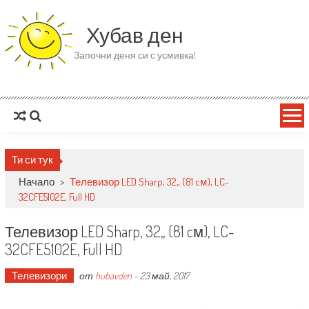
Skip to content
Хубав ден
Започни деня си с усмивка!
Ти си тук
Начало
>
Телевизор LED Sharp, 32„ (81 cм), LC-
32CFE5102E, Full HD
Телевизор LED Sharp, 32„ (81 cм), LC-
32CFE5102E, Full HD
Телевизори
от
hubavden
-
23 май, 2017