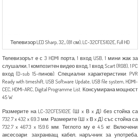
Телевизор LED Sharp, 32„ (81 cм), LC-32CFE5102E, Full HD
Телевизорът е с 3 HDMI порта, 1 вход USB, 1 мини жак за
слушалки, 1 композитен видео вход, 1 вход Scart (RGB), 1 PC
вход (D-sub 15-пинов). Специални характеристики: PVR
Ready with timeshift, USB Software Update, USB file system, HDMI-
CEC, HDMI-ARC, Digital Programme List. Консумирана мощност
45 W.
Размерите на LC-32CFE5102E (Ш x В x Д) без стойка са
732.7 x 432 x 69.3 мм. Размерите (Ш x В x Д) със стойка са
732.7 x 467.3 x 159.6 мм. Теглото му е 4.5 кг. Включени
аксесоари: захранващ кабел, наръчник за употреба,