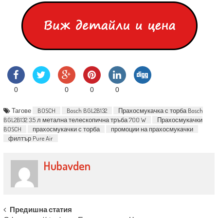
0
0
0
0
Тагове
BOSCH
Bosch BGL2B132
Прахосмукачка с торба Bosch
BGL2B132 3.5 л метална телескопична тръба 700 W
Прахосмукачки
BOSCH
прахосмукачки с торба
промоции на прахосмукачки
филтър Pure Air
Hubavden
Post navigation
Предишна статия