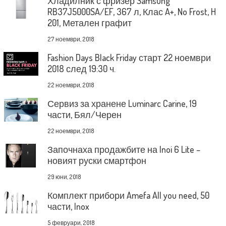
Хладилник с фризер Samsung
RB37J5000SA/EF, 367 л, Клас A+, No Frost, H
201, Метален графит
27 ноември, 2018
Fashion Days Black Friday старт 22 ноември
2018 след 19:30 ч.
22 ноември, 2018
Сервиз за хранене Luminarc Carine, 19
части, Бял/Черен
22 ноември, 2018
Започнаха продажбите на Inoi 6 Lite –
новият руски смартфон
29 юни, 2018
Комплект прибори Amefa All you need, 50
части, Inox
5 февруари, 2018