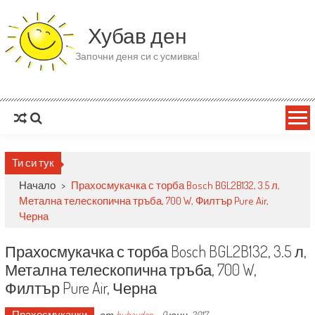
Skip to content
Хубав ден
Започни деня си с усмивка!
Ти си тук
Начало
>
Прахосмукачка с торба Bosch BGL2B132, 3.5 л,
Метална телескопична тръба, 700 W, Филтър Pure Air,
Черна
Прахосмукачка с торба Bosch BGL2B132, 3.5 л,
Метална телескопична тръба, 700 W,
Филтър Pure Air, Черна
Прахосмукачки
от
hubavden
-
9 юни, 2017