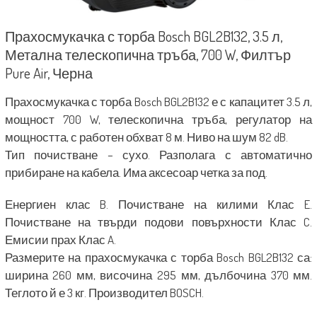
Прахосмукачка с торба Bosch BGL2B132, 3.5 л,
Метална телескопична тръба, 700 W, Филтър
Pure Air, Черна
Прахосмукачка с торба Bosch BGL2B132 е с капацитет 3.5 л,
мощност 700 W, телескопична тръба, регулатор на
мощността, с работен обхват 8 м. Ниво на шум 82 dB.
Тип почистване – сухо. Разполага с автоматично
прибиране на кабела. Има аксесоар четка за под.
Енергиен клас B. Почистване на килими Клас E.
Почистване на твърди подови повърхности Клас C.
Емисии прах Клас A.
Размерите на прахосмукачка с торба Bosch BGL2B132 са:
ширина 260 мм, височина 295 мм, дълбочина 370 мм.
Теглото й е 3 кг. Производител BOSCH.