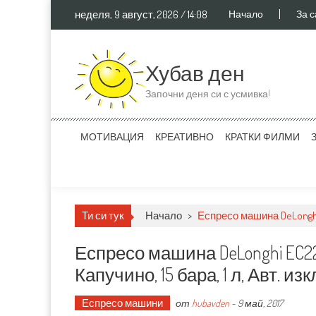
Skip to content
неделя, 9 август, 2026 / 14:08
Начало
За с
Хубав ден
Започни деня си с усмивка!
МОТИВАЦИЯ
КРЕАТИВНО
КРАТКИ ФИЛМИ
Ти си тук
Начало
>
Еспресо машина DeLonghi 
Еспресо машина DeLonghi EC22
Капучино, 15 бара, 1 л, Авт. 
Еспресо машини
от
hubavden
-
9 май, 2017