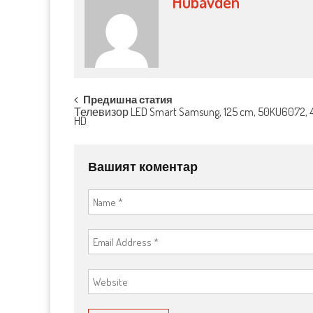
Hubavden
Post navigation
Предишна статия
Телевизор LED Smart Samsung, 125 cm, 50KU6072, 4
HD
Вашият коментар