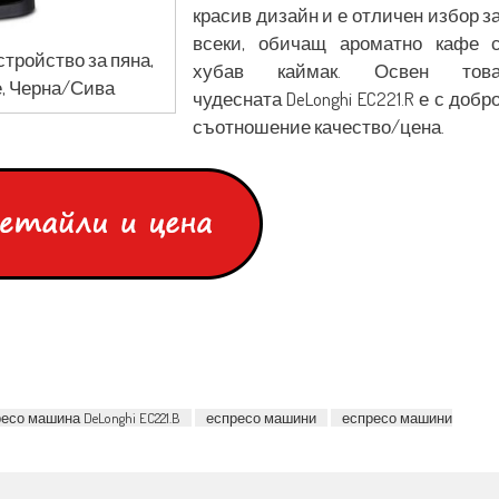
красив дизайн и е отличен избор з
всеки, обичащ ароматно кафе 
стройство за пяна,
хубав каймак. Освен тов
не, Черна/Сива
чудесната DeLonghi EC221.R е с добр
съотношение качество/цена.
есо машина DeLonghi EC221.B
еспресо машини
еспресо машини