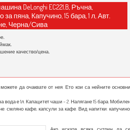
шина DeLonghi EC221.B, Ръчна,
 за пяна, Капучино, 15 бара, 1 л, Авт.
не, Черна/Сива
е.
ймак.
шение качество/цена.
 можете да очаквате от нея. Ето кои са нейните основн
а вода е 1л. Капацитет чаши – 2. Налягане 15 бара. Мобиле
е: смляно кафе, капсули за кафе. Вид напитки: капучино
Ако искате всяка сутрин да с