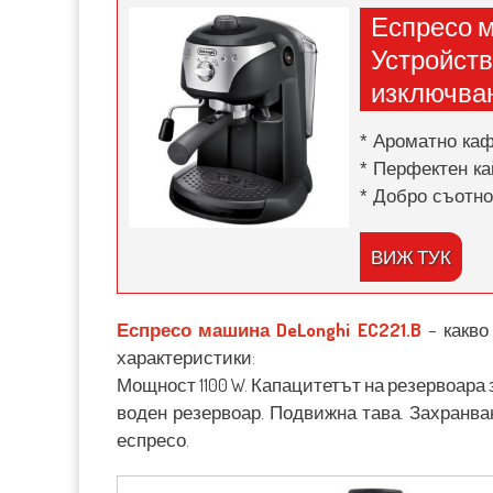
Еспресо ма
Устройство
изключва
* Ароматно каф
* Перфектен ка
* Добро съотно
ВИЖ ТУК
Еспресо машина DeLonghi EC221.B
– какво
характеристики:
Мощност 1100 W. Капацитетът на резервоара з
воден резервоар. Подвижна тава. Захранван
еспресо.