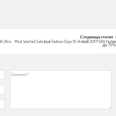
Следваща статия
K Ultra
Most Wanted Sale във Fashion Days 10-14 май 2017! Отстъпк
до 70%