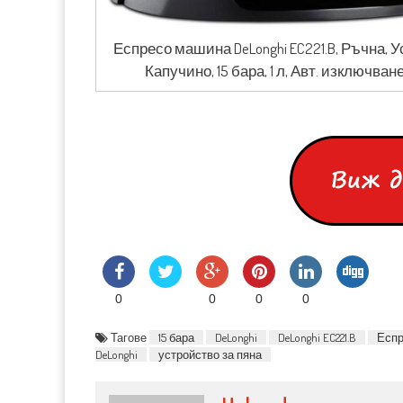
Еспресо машина DeLonghi EC221.B, Ръчна, У
Капучино, 15 бара, 1 л, Авт. изключва
0
0
0
0
Тагове
15 бара
DeLonghi
DeLonghi EC221.B
Еспр
DeLonghi
устройство за пяна