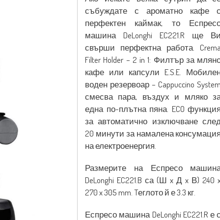
събуждате с ароматно кафе 
перфектен каймак, то Еспрес
машина DeLonghi EC221.R ще В
свърши перфектна работа. Crem
Filter Holder – 2 in 1: Филтър за млян
кафе или капсули E.S.E. Мобиле
воден резервоар – Cappuccino Syste
смесва пара, въздух и мляко з
една по-плътна пяна. ECO функци
за автоматично изключване сле
20 минути за намалена консумаци
на електроенергия.
Размерите на Еспресо машин
DeLonghi EC221.B са (Ш x Д x В) 240 
270 x 305 mm. Tеглото й е 3.3 кг.
Еспресо машина DeLonghi EC221.R е 