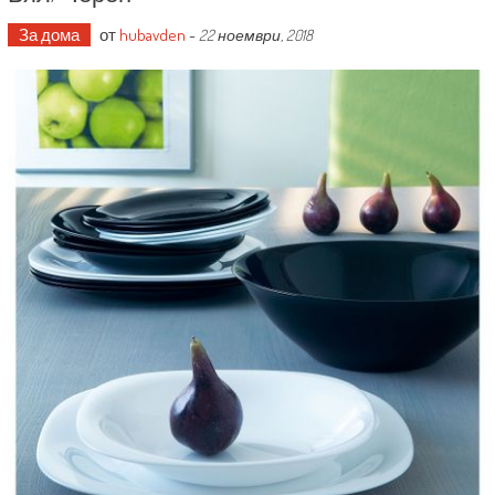
За дома
от
hubavden
-
22 ноември, 2018