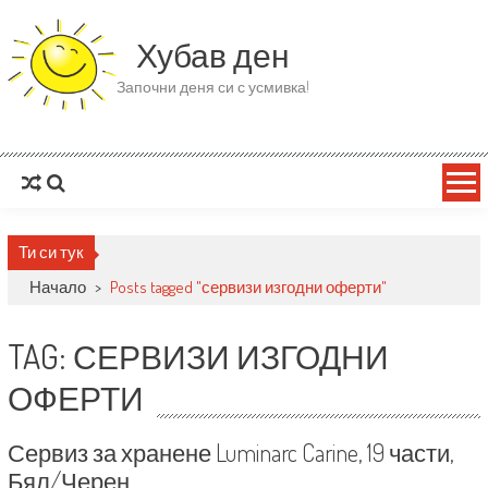
Skip to content
Хубав ден
Започни деня си с усмивка!
Ти си тук
Начало
>
Posts tagged "сервизи изгодни оферти"
TAG: СЕРВИЗИ ИЗГОДНИ
ОФЕРТИ
Сервиз за хранене Luminarc Carine, 19 части,
Бял/Черен