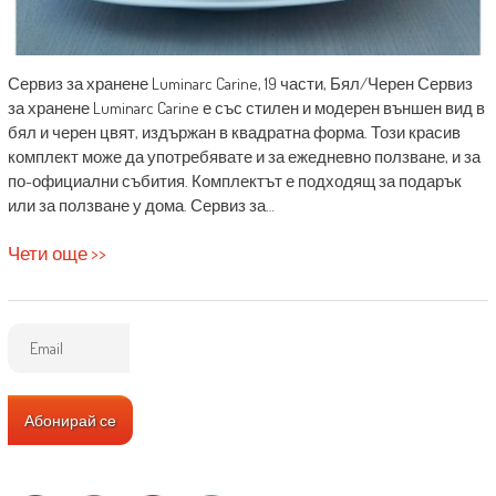
Сервиз за хранене Luminarc Carine, 19 части, Бял/Черен Сервиз
за хранене Luminarc Carine е със стилен и модерен външен вид в
бял и черен цвят, издържан в квадратна форма. Този красив
комплект може да употребявате и за ежедневно ползване, и за
по-официални събития. Комплектът е подходящ за подарък
или за ползване у дома. Сервиз за…
Чети още >>