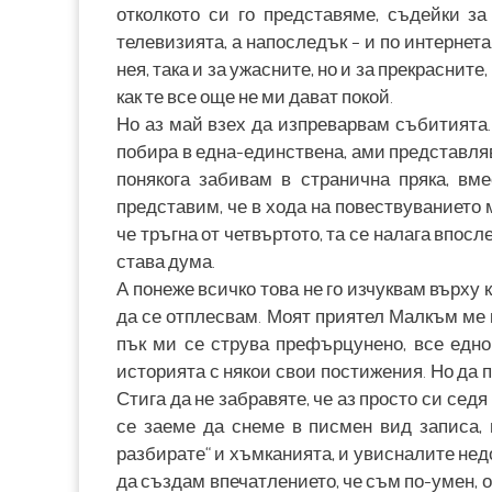
отколкото си го представяме, съдейки з
телевизията, а напоследък – и по интернета
нея, така и за ужасните, но и за прекрасните
как те все още не ми дават покой.
Но аз май взех да изпреварвам събитията.
побира в една-единствена, ами представляв
понякога забивам в странична пряка, вм
представим, че в хода на повествуванието 
че тръгна от четвъртото, та се налага впос
става дума.
А понеже всичко това не го изчуквам върху
да се отплесвам. Моят приятел Малкъм ме ка
пък ми се струва префърцунено, все едно
историята с някои свои постижения. Но да п
Стига да не забравяте, че аз просто си седя
се заеме да снеме в писмен вид записа,
разбирате“ и хъмканията, и увисналите нед
да създам впечатлението, че съм по-умен, от