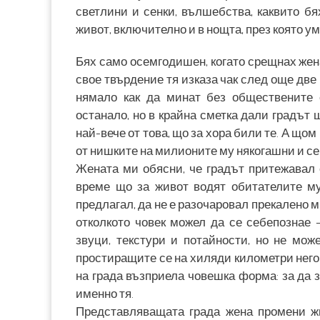
светлини и сенки, вълшебства, каквито б
живот, включително и в нощта, през която ум
Бях само осемгодишен, когато срещнах жена
свое твърдение тя изказа чак след още две 
нямало как да минат без обществените с
останало, но в крайна сметка дали градът щ
най-вече от това, що за хора били те. А щом
от нишките на милионите му някогашни и с
Жената ми обясни, че градът притежавал 
време що за живот водят обитателите му
предлагал, да не е разочаровал прекалено м
отколкото човек можел да се себепознае 
звуци, текстури и потайности, но не мож
простиращите се на хиляди километри него
на града възприела човешка форма: за да 
именно тя.
Представляващата града жена промени жи