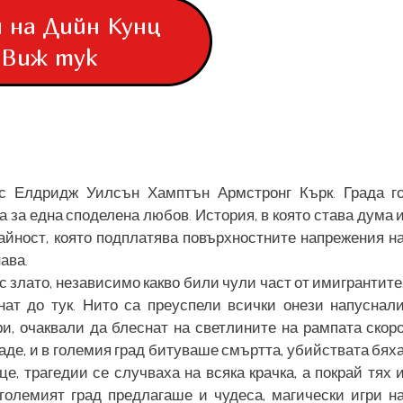
 на Дийн Кунц
Виж тук
с Елдридж Уилсън Хамптън Армстронг Кърк. Града г
а за една споделена любов. История, в която става дума 
чайност, която подплатява повърхностните напрежения н
ава.
с злато, независимо какво били чули част от имигрантите
нат до тук. Нито са преуспели всички онези напуснал
и, очаквали да блеснат на светлините на рампата скор
гаде, и в големия град битуваше смъртта, убийствата бях
це, трагедии се случваха на всяка крачка, а покрай тях 
големият град предлагаше и чудеса, магически игри н