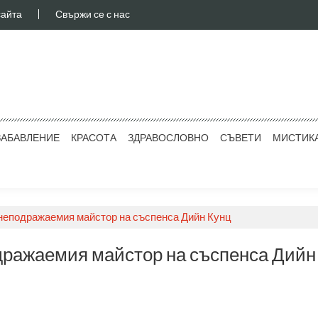
сайта
Свържи се с нас
ЗАБАВЛЕНИЕ
КРАСОТА
ЗДРАВОСЛОВНО
СЪВЕТИ
МИСТИК
т неподражаемия майстор на съспенса Дийн Кунц
подражаемия майстор на съспенса Дийн