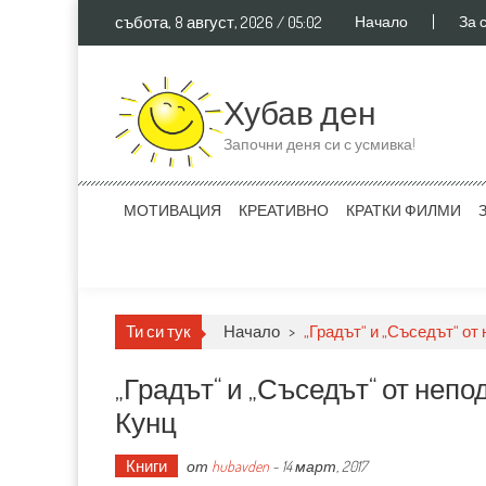
Skip to content
събота, 8 август, 2026 / 05:02
Начало
За 
Хубав ден
Започни деня си с усмивка!
МОТИВАЦИЯ
КРЕАТИВНО
КРАТКИ ФИЛМИ
Ти си тук
Начало
>
„Градът“ и „Съседът“ о
„Градът“ и „Съседът“ от не
Кунц
Книги
от
hubavden
-
14 март, 2017