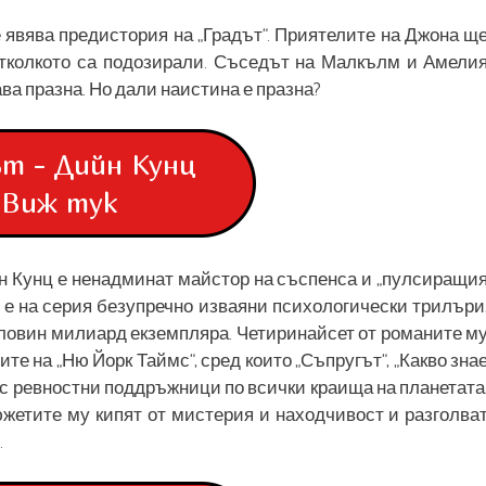
е явява предистория на „Градът“. Приятелите на Джона щ
 отколкото са подозирали. Съседът на Малкълм и Амели
ва празна. Но дали наистина е празна?
т - Дийн Кунц
Виж тук
йн Кунц е ненадминат майстор на съспенса и „пулсиращи
 е на серия безупречно изваяни психологически трилъри
оловин милиард екземпляра. Четиринайсет от романите м
те на „Ню Йорк Таймс“, сред които „Съпругът“, „Какво зна
а с ревностни поддръжници по всички краища на планетата
южетите му кипят от мистерия и находчивост и разголва
.