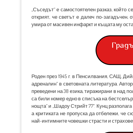
„Съседът“ е самостоятелен разказ, който с
открият, че светът е далеч по-загадъчен,
умира от масивен инфаркт и къщата му оста
Градъ
Роден през 1945 г. в Пенсилвания, САЩ, Ди
адреналин“ в световната литература. Автор
преведени на 38 езика, тиражирани в над п
са били номер едно в списъка на бестселъри
нощта“ и „Шадоу Стрийт 77“. Кунц разполаг
а критиката не пропуска да отбележи, че с
най-интимните човешки страсти и страхове