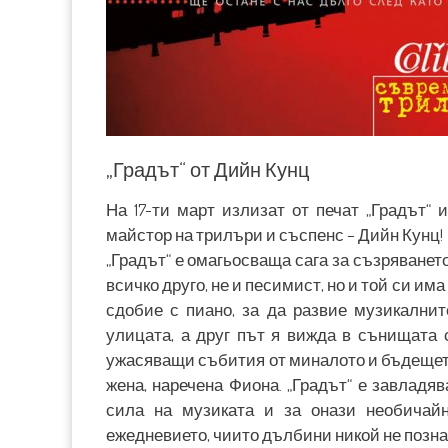
„Градът“ от Дийн Кунц
На 17-ти март излизат от печат „Градът“ 
майстор на трилъри и съспенс – Дийн Кунц!
„Градът“ е омагьосваща сага за съзряванет
всичко друго, не и песимист, но и той си има
сдобие с пиано, за да развие музикалнит
улицата, а друг път я вижда в сънищата с
ужасяващи събития от миналото и бъдещето,
жена, наречена Фиона. „Градът“ е завладя
сила на музиката и за онази необичайн
ежедневието, чиито дълбини никой не позна