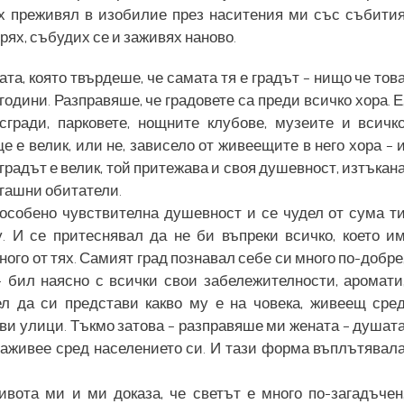
ях преживял в изобилие през наситения ми със събити
рях, събудих се и заживях наново.
та, която твърдеше, че самата тя е градът – нищо че тов
години. Разправяше, че градовете са преди всичко хора. Е
гради, парковете, нощните клубове, музеите и всичк
е е велик, или не, зависело от живеещите в него хора – 
 градът е велик, той притежава и своя душевност, изтъкан
егашни обитатели.
особено чувствителна душевност и се чудел от сума т
. И се притеснявал да не би въпреки всичко, което и
ного от тях. Самият град познавал себе си много по-добре
– бил наясно с всички свои забележителности, аромати
ел да си представи какво му е на човека, живеещ сре
ви улици. Тъкмо затова – разправяше ми жената – душат
заживее сред населението си. И тази форма въплътявал
вота ми и ми доказа, че светът е много по-загадъчен