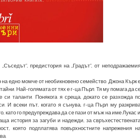
и „Съседът“, предистория на „Градът“, от неподражаеми
о на едно момче от необикновено семейство. Джона Кърк 
 тайни. Най-голямата от тях е г-ца Пърл. Тя му помага да с
е си таланти. Понякога я среща, докато се разхожда п
и. И всеки път, когато я сънува, г-ца Пърл му разкрив
 като го предупреждава да се пази от мъж на име Лукас 
ваща история за загуби и надежди, за свръхестественат
ост, която подплатява повърхностните напрежения н
ва.