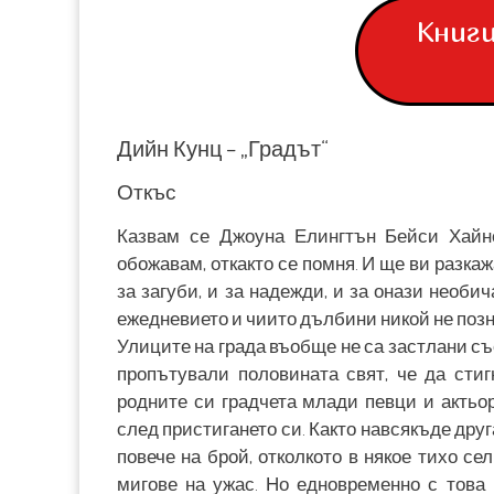
Книги
Дийн Кунц – „Градът“
Откъс
Казвам се Джоуна Елингтън Бейси Хайн
обожавам, откакто се помня. И ще ви разкаж
за загуби, и за надежди, и за онази необи
ежедневието и чиито дълбини никой не позн
Улиците на града въобще не са застлани съ
пропътували половината свят, че да стиг
родните си градчета млади певци и актьор
след пристигането си. Както навсякъде дру
повече на брой, отколкото в някое тихо сел
мигове на ужас. Но едновременно с това 