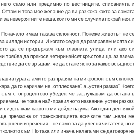
а него само или предимно по вестниците, списанията 
. Оттам и това мое желание да ви разкажа както за самат
, и за невероятните неща, които ми се случиха покрай нея, 
 Поначало имам такава склонност. Понеже животът не с
а хиляди истории. И когато седна да разправям моята си
есто да се придържам към главната улица, или ако с
ми трябва да прекося четиринайсет кръстовища, аз взема
ледствие да се връщам, че да стане ясно за какво всъщнос
 клавиатурата, ами го разправям на микрофон, съм склоне
ра да го наричам не „отплесване“, а „устен разказ“. Коет
 съм стопроцентово убеден, че заслужавам да остана 
риемем, че това е най-правилното название: устен разказ
 и си дрънкам каквото ми дойде на ума. Ако един ден няко
 ще премахна от транскрипцията всичките там „нали м
овършени изречения – не само за да улесня читателя, но 
колкото съм. Но така или иначе, налага ми се да говоря н